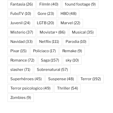
Fantasía
(26)
FilmIn
(40)
found footage
(9)
FuboTV
(10)
Gore
(23)
HBO
(48)
Juvenil
(24)
LGTB
(20)
Marvel
(22)
Misterio
(37)
Movistar+
(86)
Musical
(35)
Navidad
(33)
Netflix
(111)
Parodia
(10)
Pixar
(15)
Policiaco
(17)
Remake
(9)
Romance
(72)
Saga
(157)
sky
(10)
slasher
(71)
Sobrenatural
(57)
Superhéroes
(45)
Suspense
(48)
Terror
(192)
Terror psicologico
(49)
Thriller
(54)
Zombies
(9)