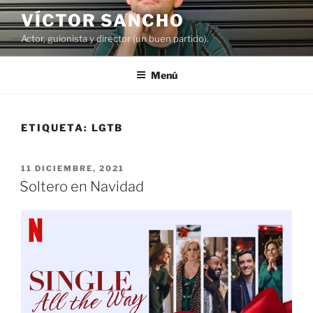
Saltar
VÍCTOR SANCHO
al
Actor, guionista y director (un buen partido).
contenido
Menú
ETIQUETA:
LGTB
PUBLICADO
11 DICIEMBRE, 2021
EL
Soltero en Navidad