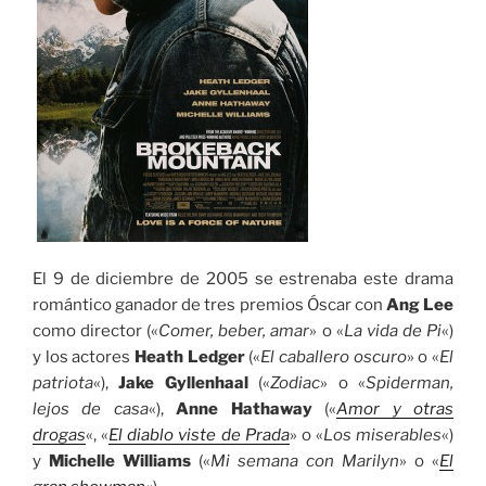
El 9 de diciembre de 2005 se estrenaba este drama
romántico ganador de tres premios Óscar con
Ang Lee
como director («
Comer, beber, amar
» o «
La vida de Pi
«)
y los actores
Heath Ledger
(«
El caballero oscuro
» o «
El
patriota
«),
Jake Gyllenhaal
(«
Zodiac
» o «
Spiderman,
lejos de casa
«),
Anne Hathaway
(«
Amor y otras
drogas
«, «
El diablo viste de Prada
» o «
Los miserables
«)
y
Michelle Williams
(«
Mi semana con Marilyn
» o «
El