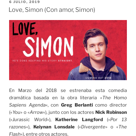
PUBLICADO
6 JULIO, 2019
EL
Love, Simon (Con amor, Simon)
En Marzo del 2018 se estrenaba esta comedia
dramática basada en la obra literaria «
The Homo
Sapiens Agenda
«, con
Greg Berlanti
como director
(«
You
» o «
Arrow
«), junto con los actores
Nick Robinson
(«
Jurassic World
«),
Katherine Langford
(«
Por 13
razones
«),
Keiynan Lonsdale
(«
Divergente
» o «
The
Flash
«), entre otros actores.