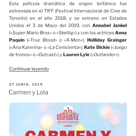
Esta película dramática de origen británica fue
estrenada en el TIFF (Festival Internacional de Cine de
Toronto) en el año 2018, y se estreno en Estados
Unidos el 3 de Mayo del 2019, con
Annabel Jankel
(«
Super Mario Bros
» o «
Skellig
«) y con los actrices
Anna
Paquin
(«
True Blood
» o «
X-Men
«),
Holliday Grainger
(«
Ana Karerina
» o «
La Cenicienta
«),
Kate Dickie
(«
Juego
de tronos
» o «
Outcast
«) y
Lauren Lyle
(«
Outlander
«).
«Tell
Continuar leyendo
It
To
PUBLICADO
27 JUNIO, 2019
EL
The
Carmen y Lola
Bees
(El
secreto
de
las
abejas)»