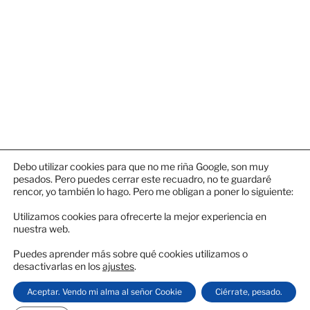
Debo utilizar cookies para que no me riña Google, son muy
¡SÍGUEME!
pesados. Pero puedes cerrar este recuadro, no te guardaré
rencor, yo también lo hago. Pero me obligan a poner lo siguiente:
Instagram
X
Utilizamos cookies para ofrecerte la mejor experiencia en
nuestra web.
Puedes aprender más sobre qué cookies utilizamos o
desactivarlas en los
ajustes
.
Aceptar. Vendo mi alma al señor Cookie
Ciérrate, pesado.
Política de privacidad
Funciona gracias a WordPress