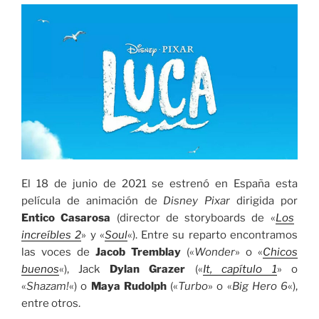
El 18 de junio de 2021 se estrenó en España esta
película de animación de
Disney Pixar
dirigida por
Entico Casarosa
(director de storyboards de «
Los
increíbles 2
» y «
Soul
«). Entre su reparto encontramos
las voces de
Jacob Tremblay
(«
Wonder
» o «
Chicos
buenos
«), Jack
Dylan Grazer
(«
It, capítulo 1
» o
«
Shazam!
«) o
Maya Rudolph
(«
Turbo
» o «
Big Hero 6
«),
entre otros.