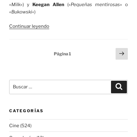
«
Milk
«) y
Keegan Allen
(«
Pequeñas mentirosas
» o
«
Bukowski
«)
«King
Continuar leyendo
Cobra»
Paginación
Sigu
Página
1
pági
de
entradas
Buscar
Buscar
por:
CATEGORÍAS
Cine
(524)