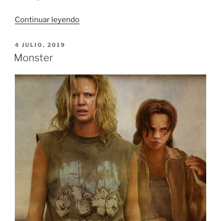
«Love,
Continuar leyendo
Simon
(Con
PUBLICADO
4 JULIO, 2019
EL
amor,
Monster
Simon)»