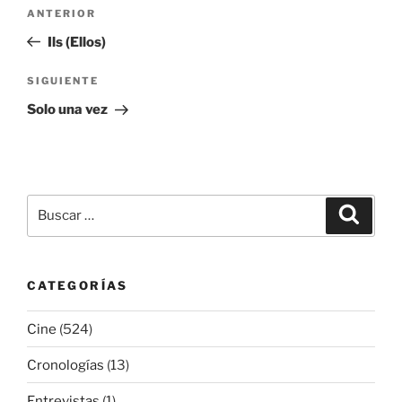
Navegación
Entrada
ANTERIOR
de
anterior:
Ils (Ellos)
entradas
Siguiente
SIGUIENTE
entrada
Solo una vez
Buscar
Buscar
por:
CATEGORÍAS
Cine
(524)
Cronologías
(13)
Entrevistas
(1)