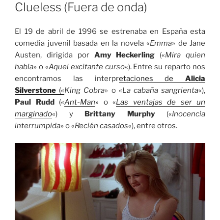
EL
Clueless (Fuera de onda)
El 19 de abril de 1996 se estrenaba en España esta
comedia juvenil basada en la novela «
Emma
» de Jane
Austen, dirigida por
Amy Heckerling
(«
Mira quien
habla
» o «
Aquel excitante curso
«). Entre su reparto nos
encontramos las interpr
etaciones de
Alicia
Silverstone
(«
King Cobra
» o «
La cabaña sangrienta
«),
Paul Rudd
(«
Ant-Man
» o «
Las ventajas de ser un
marginado
«) y
Brittany Murphy
(«
Inocencia
interrumpida
» o «
Recién casados
«), entre otros.