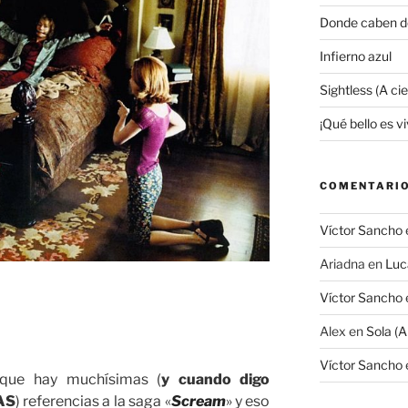
Donde caben d
Infierno azul
Sightless (A ci
¡Qué bello es viv
COMENTARIO
Víctor Sancho
Ariadna
en
Luc
Víctor Sancho
Alex
en
Sola (A
Víctor Sancho
 que hay muchísimas (
y cuando digo
AS
) referencias a la saga «
Scream
» y eso