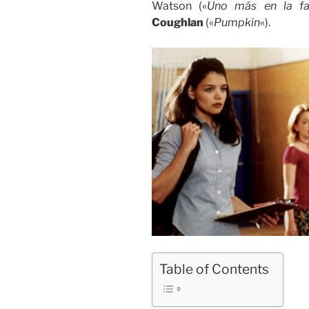
Watson («
Uno más en la fa
Coughlan
(«
Pumpkin
«).
Table of Contents