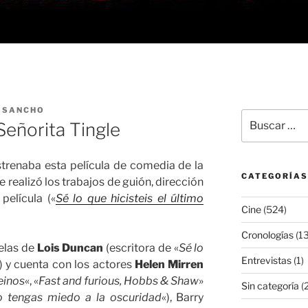
 SANCHO
Buscar
Señorita Tingle
por:
trenaba esta película de comedia de la
CATEGORÍAS
ue realizó los trabajos de guión, dirección
película («
Sé lo que hicisteis el último
Cine
(524)
Cronologías
(13
velas de
Lois Duncan
(escritora de «
Sé lo
Entrevistas
(1)
) y cuenta con los actores
Helen Mirren
einos
«, «
Fast and furious, Hobbs & Shaw
»
Sin categoría
(2
 tengas miedo a la oscuridad
«), Barry