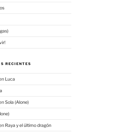
os
egas)
ir!
S RECIENTES
en
Luca
a
en
Sola (Alone)
lone)
en
Raya y el último dragón