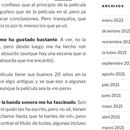
confieso que al principio de la película
ARCHIVOS
uiños que de la película en sí, pero ya
ar conclusiones. Pero tranquilos, que
enero 2022
s (o por lo menos los que yo vi).
diciembre 202
me ha gustado bastante
. A ver, no la
noviembre 20
ño, pero desde luego me ha hecho reír
octubre 2021
 absurdo (aunque hay una escena que si
 absurda que me encantó).
septiembre 20
agosto 2021
elícula tiene sus buenos 20 años en la
ve algo antigua, y se que eso a algunas
julio 2021
unque la película sea la «re-pera».
junio 2021
e
la banda sonora me ha fascinado
. Son
mayo 2021
 quién las ha escrito, pero no sé, tienen
chame hasta que te hartes de mí», pero
abril 2021
ntrar el titulo de todas, algunas incluso
marzo 2021