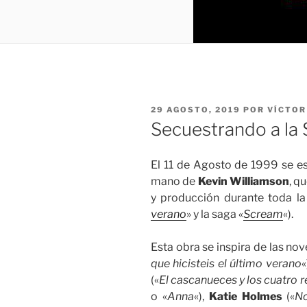
PUBLICADO
29 AGOSTO, 2019
POR
VÍCTOR
EL
Secuestrando a la 
El 11 de Agosto de 1999 se es
mano de
Kevin Williamson
, q
y producción durante toda la 
verano
» y la saga «
Scream
«).
Esta obra se inspira de las no
que hicisteis el último verano
«
(«
El cascanueces y los cuatro r
o «
Anna
«),
Katie Holmes
(«
No