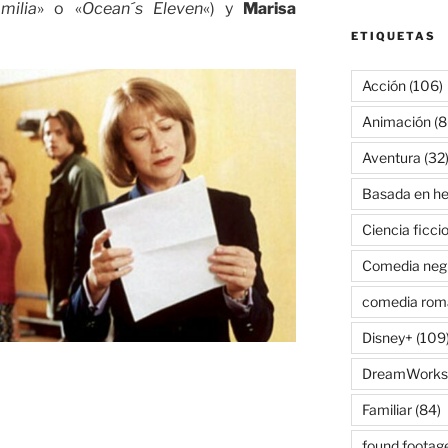
milia
» o «
Ocean´s Eleven
«) y
Marisa
ETIQUETAS
Acción
(106)
Animación
(8
Aventura
(32
Basada en he
Ciencia ficci
Comedia neg
comedia rom
Disney+
(109
DreamWorks
Familiar
(84)
found footag