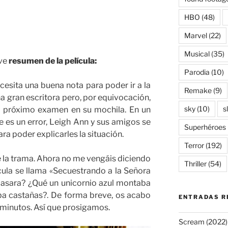
HBO
(48)
Marvel
(22)
Musical
(35)
eve
resumen de la película:
Parodia
(10)
esita una buena nota para poder ir a la
Remake
(9)
na gran escritora pero, por equivocación,
sky
(10)
s
l próximo examen en su mochila. En un
 es un error, Leigh Ann y sus amigos se
Superhéroes
ra poder explicarles la situación.
Terror
(192)
 la trama. Ahora no me vengáis diciendo
Thriller
(54)
cula se llama «Secuestrando a la Señora
pasara? ¿Qué un unicornio azul montaba
ba castañas?. De forma breve, os acabo
ENTRADAS R
 minutos. Así que prosigamos.
Scream (2022)