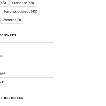
(45)
Suspense
(48)
Terror psicologico
(49)
Zombies
(9)
ECIENTES
os
egas)
ir!
S RECIENTES