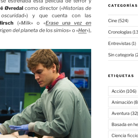
e estrenaba esta película de terror y
CATEGORÍAS
é Øvredal
como director («
Historias de
oscuridad
«) y que cuenta con las
Cine
(524)
irsch
(«
Milk
» o «
Erase una vez en
origen del planeta de los simios
» o «
Her
«),
Cronologías
(13
Entrevistas
(1)
Sin categoría
(2
ETIQUETAS
Acción
(106)
Animación
(8
Aventura
(32
Basada en he
Ciencia ficci