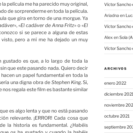
 la película me ha parecido muy original,
Víctor Sancho
ado de sorprenderme en toda la película.
Ariadna
en
Luc
ícula que gira en torno de una morgue. Ya
adáver
«, «
El cadáver de Anna Fritz
» o «
El
Víctor Sancho
sconozco si se parece a alguna de estas
Alex
en
Sola (A
e visto, pero a mí me ha dejado un muy
Víctor Sancho
 gustado es que, a lo largo de toda la
 sin que este pasando nada. Quiero decir
ARCHIVOS
e hacen un papel fundamental en toda la
sería una digna obra de
Stephen King
. Si,
enero 2022
ue nos regala este film es bastante similar
diciembre 202
noviembre 20
e que es algo lenta y que no está pasando
octubre 2021
ción relevante. ¡ERROR! Cada cosa que
 de la historia es fundamental. ¿Habéis
septiembre 20
a que os ha gustado y cuando la habéis