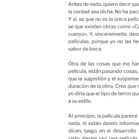
Antes de nada, quiero decir que
la verdad sea dicha. No ha par
Y sí, se que no es la única pel
se que existen obras como «
C
cuerpo
«. Y, sinceramente, de
películas, porque yo no las h
sabor de boca.
Otra de las cosas que me han
película, están pasando cosas,
que la sugestión y el suspens
duración de la obra. Creo que 
yo diría que el tipo de terror q
a su estilo.
Al principio, la película parec
nada, ni están dando informa
dicen, luego en el desarrollo
visto alguna vez una películ