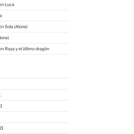
en
Luca
a
en
Sola (Alone)
lone)
en
Raya y el último dragón
1
21
21