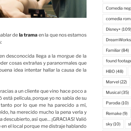
Comedia neg
comedia rom
Disney+
(109
hablar de
la trama
en la que nos estamos
DreamWorks
:
Familiar
(84)
en desconocida llega a la morgue de la
found footag
eder cosas extrañas y paranormales que
uena idea intentar hallar la causa de la
HBO
(48)
Marvel
(22)
gracias a un cliente que vino hace poco a
Musical
(35)
está película, porque yo no sabía de su
Parodia
(10)
 tanto por lo que me ha parecido a mí,
eído, ha merecido mucho la pena verla y
Remake
(9)
era descubierto, así que… ¡GRACIAS! Valió
sky
(10)
s
e en el local porque me distraje hablando