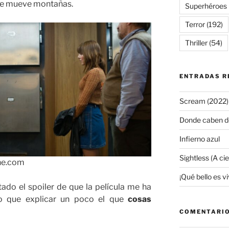
cine mueve montañas.
Superhéroes
Terror
(192)
Thriller
(54)
ENTRADAS R
Scream (2022)
Donde caben d
Infierno azul
Sightless (A ci
ne.com
¡Qué bello es viv
ado el spoiler de que la película me ha
o que explicar un poco el que
cosas
COMENTARIO