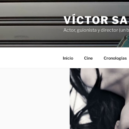
Saltar
al
VÍCTOR S
contenido
Actor, guionista y director (un 
Inicio
Cine
Cronologías