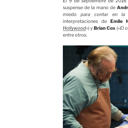
El 9 de septiembre de 2016 s
suspense de la mano de
Andr
miedo para contar en la 
interpretaciones de
Emile H
Hollywood
«) y
Brian Cox
(«
El 
entre otros.