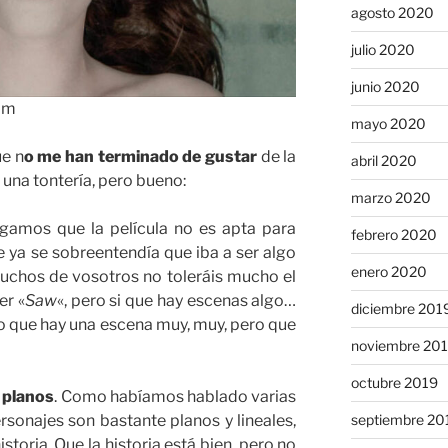
agosto 2020
julio 2020
junio 2020
om
mayo 2020
ue n
o me han terminado de gustar
de la
abril 2020
s una tontería, pero bueno:
marzo 2020
igamos que la película no es apta para
febrero 2020
 ya se sobreentendía que iba a ser algo
enero 2020
uchos de vosotros no toleráis mucho el
er «
Saw
«, pero si que hay escenas algo…
diciembre 201
o que hay una escena muy, muy, pero que
noviembre 20
octubre 2019
 planos
. Como habíamos hablado varias
ersonajes son bastante planos y lineales,
septiembre 20
storia. Que la historia está bien, pero no