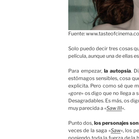
Fuente: www.tasteofcinema.c
Solo puedo decir tres cosas q
película, aunque una de ellas e
Para empezar,
la autopsia
. D
estómagos sensibles, cosa que
explicita. Pero como sé que m
«
gore
» os digo que no llega a s
Desagradables. Es más, os dig
muy parecida a «
Saw III
«.
Punto dos,
los personajes son
veces de la saga «
Saw
«, los p
poniendo toda la fuerza de la hi