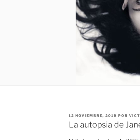
PUBLICADO
12 NOVIEMBRE, 2019
POR
VÍC
EL
La autopsia de Ja