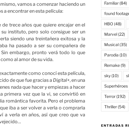
Familiar
(84)
so mismo, vamos a comenzar haciendo un
 a encontrar en esta película:
found footag
HBO
(48)
 de trece años que quiere encajar en el
su instituto, pero solo consigue ser un
Marvel
(22)
ierta siendo una treintañera exitosa y la
Musical
(35)
inaba ha pasado a ser su compañera de
a. Sin embargo, pronto verá todo lo que
Parodia
(10)
, como al amor de su vida.
Remake
(9)
exactamente como conocí esta película,
sky
(10)
s
ido de que fue gracias a
Digital+
, en una
Superhéroes
ienes nada que hacer y empiezas a hacer
 primera vez que la vi, se convirtió en
Terror
(192)
ia romántica favorita. Pero el problema
Thriller
(54)
 que iba a ser volver a verla o comprarla
ví a verla en años, así que creo que va
nvejecido…
ENTRADAS R