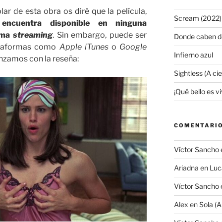
r de esta obra os diré que la película,
Scream (2022)
encuentra disponible en ninguna
orma
streaming
. Sin embargo, puede ser
Donde caben d
ataformas como
Apple iTunes
o
Google
Infierno azul
nzamos con la reseña:
Sightless (A ci
¡Qué bello es viv
COMENTARIO
Víctor Sancho
Ariadna
en
Luc
Víctor Sancho
Alex
en
Sola (A