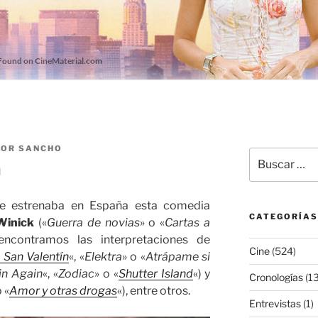
TOR SANCHO
Buscar
a
por:
e estrenaba en España esta comedia
CATEGORÍAS
Winick
(«
Guerra de novias
» o «
Cartas a
encontramos las interpretaciones de
Cine
(524)
 San Valentín
«, «
Elektra
» o «
Atrápame si
in Again
«, «
Zodiac
» o «
Shutter Island
«) y
Cronologías
(13
o «
Amor y otras drogas
«), entre otros.
Entrevistas
(1)