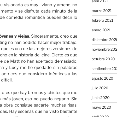
abril 2021
u visionado es muy liviano y ameno, no
marzo 2021
mento y se disfruta cada minuto de la
s de comedia romántica pueden decir lo
febrero 2021
enero 2021
óvenes y viejas
. Sinceramente, creo que
diciembre 202
ting no han podido hacer mejor trabajo.
 que es una de las mejores versiones de
noviembre 20
ho en la historia del cine. Cierto es que
octubre 2020
je de Matt no han acertado demasiado,
nna y Lucy me he quedado sin palabras
septiembre 20
actrices que considero idénticas a las
agosto 2020
ifícil.
julio 2020
erto es que hay bromas y chistes que me
junio 2020
 más joven, eso no puedo negarlo. Sin
a obra consigue sacarte muchas risas,
mayo 2020
jadas. Hay escenas que he visto bastante
abril 2020