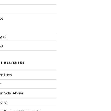
os
egas)
ir!
S RECIENTES
en
Luca
a
en
Sola (Alone)
lone)