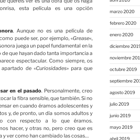
o que queréis ver es una obra que os haga
onrisa, esta película es una opción
marzo 2020
febrero 2020
onora
. Aunque no es una película de
enero 2020
como puede ser, por ejemplo, «
Grease
«,
sonora juega un papel fundamental en la
diciembre 201
gro de que hayan dado tanta importancia a
noviembre 20
parece espectacular. Como siempre, os
l apartado de «
Curiosidades
» para que
octubre 2019
septiembre 20
sar en el pasado
. Personalmente, creo
agosto 2019
ocar la fibra sensible, que también. Si no
julio 2019
ensar en cuando éramos adolescentes y
s y, de pronto, un día somos adultos y
junio 2019
o con respecto a lo que éramos.
mayo 2019
s hacer, y otras no, pero creo que es
ia y ver como han cambiado las cosas…
abril 2019