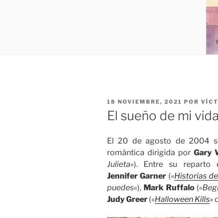
PUBLICADO
18 NOVIEMBRE, 2021
POR
VÍC
EL
El sueño de mi vid
El 20 de agosto de 2004 s
romántica dirigida por
Gary 
Julieta
«). Entre su reparto 
Jennifer Garner
(«
Historias de
puedes
«),
Mark Ruffalo
(«
Beg
Judy Greer
(«
Halloween Kills
» 