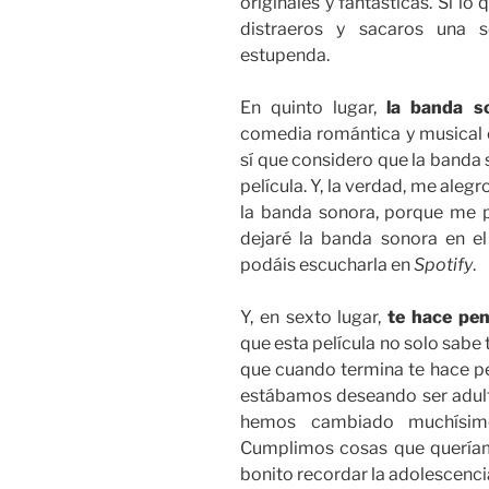
originales y fantásticas. Si l
distraeros y sacaros una s
estupenda.
En quinto lugar,
la banda s
comedia romántica y musical 
sí que considero que la banda 
película. Y, la verdad, me ale
la banda sonora, porque me 
dejaré la banda sonora en e
podáis escucharla en
Spotify
.
Y, en sexto lugar,
te hace pen
que esta película no solo sabe t
que cuando termina te hace p
estábamos deseando ser adulto
hemos cambiado muchísim
Cumplimos cosas que queríamo
bonito recordar la adolescenc