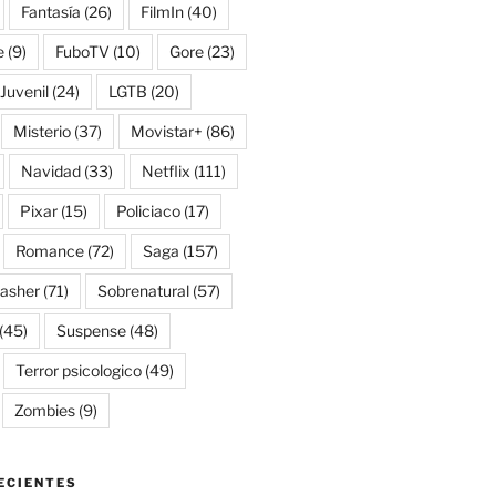
Fantasía
(26)
FilmIn
(40)
e
(9)
FuboTV
(10)
Gore
(23)
Juvenil
(24)
LGTB
(20)
Misterio
(37)
Movistar+
(86)
Navidad
(33)
Netflix
(111)
Pixar
(15)
Policiaco
(17)
Romance
(72)
Saga
(157)
lasher
(71)
Sobrenatural
(57)
(45)
Suspense
(48)
Terror psicologico
(49)
Zombies
(9)
ECIENTES