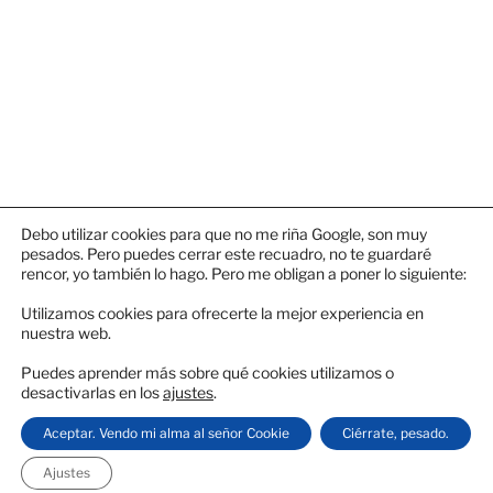
Debo utilizar cookies para que no me riña Google, son muy
¡SÍGUEME!
pesados. Pero puedes cerrar este recuadro, no te guardaré
Instagram
X
rencor, yo también lo hago. Pero me obligan a poner lo siguiente:
Utilizamos cookies para ofrecerte la mejor experiencia en
nuestra web.
Puedes aprender más sobre qué cookies utilizamos o
desactivarlas en los
ajustes
.
Aceptar. Vendo mi alma al señor Cookie
Ciérrate, pesado.
Política de privacidad
Funciona gracias a WordPress
Ajustes