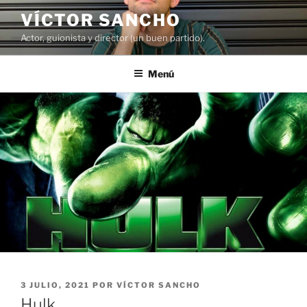
Saltar
VÍCTOR SANCHO
al
Actor, guionista y director (un buen partido).
contenido
Menú
PUBLICADO
3 JULIO, 2021
POR
VÍCTOR SANCHO
EL
Hulk