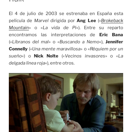
El 4 de julio de 2003 se estrenaba en España esta
película de
Marvel
dirigida por
Ang Lee
(«
Brokeback
Mountain
» o «
La vida de Pi
«). Entre su reparto
encontramos las interpretaciones de
Eric Bana
(«
Líbranos del mal
» o «
Buscando a Nemo
«),
Jennifer
Connelly
(«
Una mente maravillosa
» o «
Réquiem por un
sueño
«) o
Nick Nolte
(«
Vecinos invasores
» o «
La
delgada línea roja
«), entre otros.