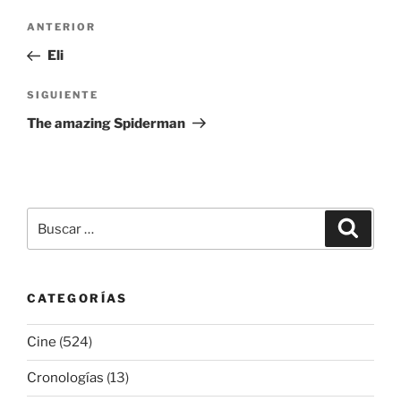
Navegación
Entrada
ANTERIOR
de
anterior:
Eli
entradas
Siguiente
SIGUIENTE
entrada
The amazing Spiderman
Buscar
Buscar
por:
CATEGORÍAS
Cine
(524)
Cronologías
(13)