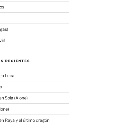
os
egas)
ir!
S RECIENTES
en
Luca
a
en
Sola (Alone)
lone)
en
Raya y el último dragón