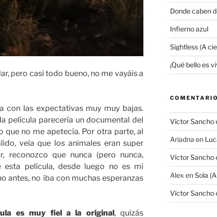
Donde caben d
Infierno azul
Sightless (A ci
¡Qué bello es viv
r, pero casi todo bueno, no me vayáis a
COMENTARIO
ba con las expectativas muy muy bajas.
la película parecería un documental del
Víctor Sancho
 que no me apetecía. Por otra parte, al
Ariadna
en
Luc
ido, veía que los animales eran super
nar, reconozco que nunca (pero nunca,
Víctor Sancho
esta película, desde luego no es mi
Alex
en
Sola (A
cho antes, no iba con muchas esperanzas
Víctor Sancho
cula es muy fiel a la original
, quizás