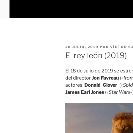
PUBLICADO
20 JULIO, 2019
POR
VÍCTOR S
EL
El rey león (2019)
El 18 de Julio de 2019 se estr
del director
Jon Favreau
(«
Iro
actores
Donald Glover
(«
Spi
James Earl Jones
(«
Star Wars
«