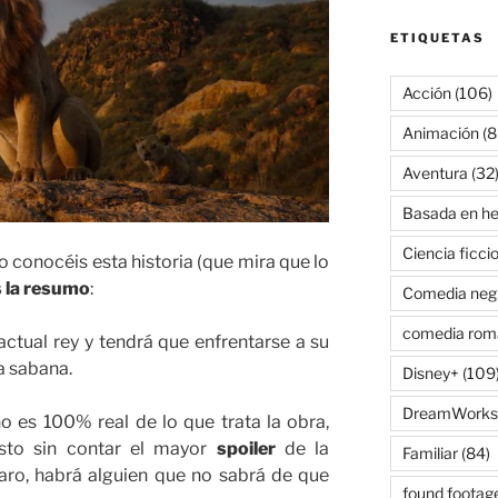
ETIQUETAS
Acción
(106)
Animación
(8
Aventura
(32
Basada en he
Ciencia ficci
no conocéis esta historia (que mira que lo
 la resumo
:
Comedia neg
comedia rom
ctual rey y tendrá que enfrentarse a su
la sabana.
Disney+
(109
DreamWorks
no es 100% real de lo que trata la obra,
sto sin contar el mayor
spoiler
de la
Familiar
(84)
aro, habrá alguien que no sabrá de que
found footag