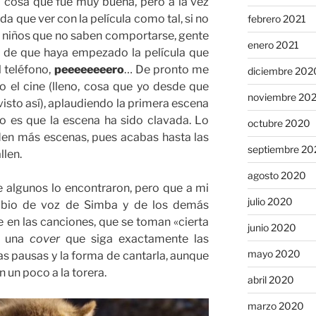
 cosa que fue muy buena, pero a la vez
a que ver con la película como tal, si no
febrero 2021
o, niños que no saben comportarse, gente
enero 2021
 de que haya empezado la película que
l teléfono,
peeeeeeeero
… De pronto me
diciembre 202
 el cine (lleno, cosa que yo desde que
noviembre 20
visto así), aplaudiendo la primera escena
o es que la escena ha sido clavada. Lo
octubre 2020
en más escenas, pues acabas hasta las
septiembre 20
llen.
agosto 2020
e algunos lo encontraron, pero que a mi
julio 2020
bio de voz de Simba y de los demás
 en las canciones, que se toman «cierta
junio 2020
es una
cover
que siga exactamente las
mayo 2020
las pausas y la forma de cantarla, aunque
n un poco a la torera.
abril 2020
marzo 2020