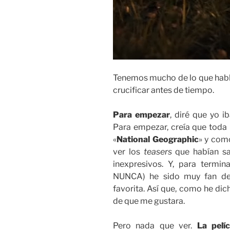
Tenemos mucho de lo que habla
crucificar antes de tiempo.
Para empezar
, diré que yo i
Para empezar, creía que toda 
«
National Geographic
» y como
ver los
teasers
que habían sal
inexpresivos. Y, para termi
NUNCA) he sido muy fan de 
favorita. Así que, como he di
de que me gustara.
Pero nada que ver.
La pelí