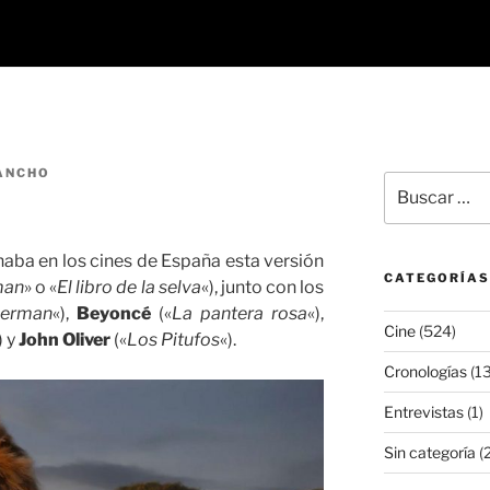
ANCHO
Buscar
por:
enaba en los cines de España esta versión
CATEGORÍAS
man
» o «
El libro de la selva
«), junto con los
derman
«),
Beyoncé
(«
La pantera rosa
«),
Cine
(524)
) y
John Oliver
(«
Los Pitufos
«).
Cronologías
(13
Entrevistas
(1)
Sin categoría
(2