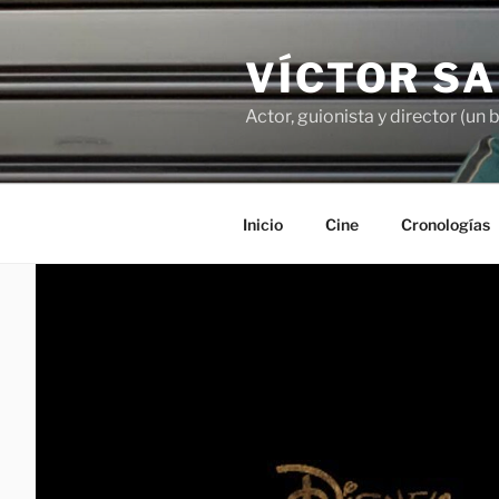
Saltar
al
VÍCTOR S
contenido
Actor, guionista y director (un 
Inicio
Cine
Cronologías