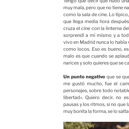
Tengo que decir que hubo una
muy mala, pero que no tiene nad
como la sala de cine. Lo típic
que llega media hora después
cruza el cine con la linterna de
sorprendí a mí mismo y a todo
vivo en Madrid nunca lo había 
como locos. Eso es bueno, es
malo es que cuando se aplaud
narices y solo quieres que se ca
Un punto negativo
que se qu
me gustó mucho, fue el cam
personajes, sobre todo notable
libertad». Quiero decir, no 
pausas y los ritmos, si no que 
muy bonita la forma, se lo salta