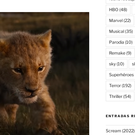
HBO
(48)
Marvel
(22)
Musical
(35)
Parodia
(10)
Remake
(9)
sky
(10)
s
Superhéroes
Terror
(192)
Thriller
(54)
ENTRADAS R
Scream (2022)