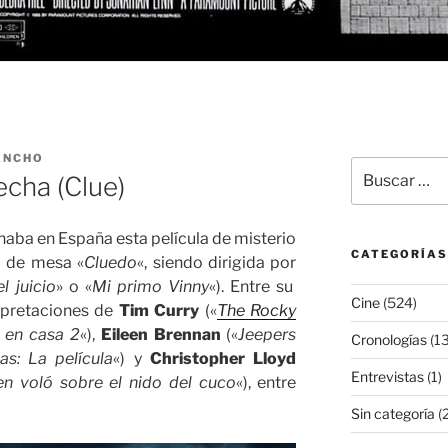
ANCHO
Buscar
echa (Clue)
por:
enaba en España esta película de misterio
CATEGORÍAS
o de mesa «
Cluedo
«, siendo dirigida por
l juicio
» o «
Mi primo Vinny
«). Entre su
Cine
(524)
rpretaciones de
Tim Curry
(«
The Rocky
 en casa 2
«),
Eileen Brennan
(«
Jeepers
Cronologías
(13
as: La película
«) y
Christopher Lloyd
Entrevistas
(1)
en voló sobre el nido del cuco
«), entre
Sin categoría
(2