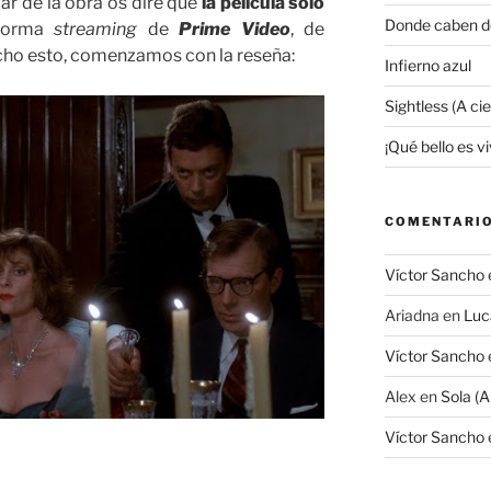
r de la obra os diré que
la película solo
Donde caben d
aforma
streaming
de
Prime Video
, de
icho esto, comenzamos con la reseña:
Infierno azul
Sightless (A ci
¡Qué bello es viv
COMENTARIO
Víctor Sancho
Ariadna
en
Luc
Víctor Sancho
Alex
en
Sola (A
Víctor Sancho