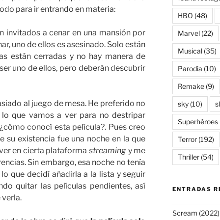
odo para ir entrando en materia:
HBO
(48)
 invitados a cenar en una mansión por
Marvel
(22)
ar, uno de ellos es asesinado. Solo están
Musical
(35)
rtas están cerradas y no hay manera de
ó ser uno de ellos, pero deberán descubrir
Parodia
(10)
Remake
(9)
iado al juego de mesa. He preferido no
sky
(10)
s
 lo que vamos a ver para no destripar
Superhéroes
 ¿cómo conocí esta película?. Pues creo
e su existencia fue una noche en la que
Terror
(192)
ver en cierta plataforma
streaming
y me
Thriller
(54)
rencias. Sin embargo, esa noche no tenía
lo que decidí añadirla a la lista y seguir
do quitar las películas pendientes, así
ENTRADAS R
verla.
Scream (2022)