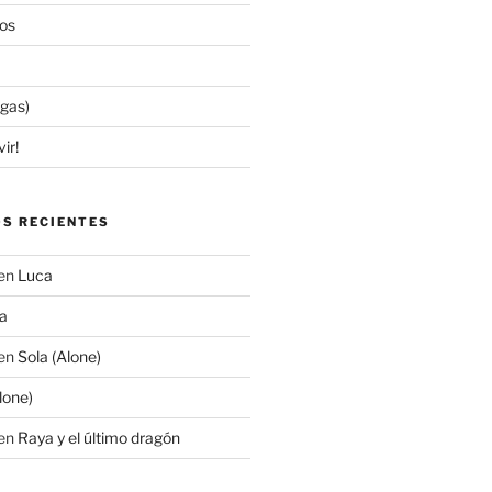
os
egas)
ir!
S RECIENTES
en
Luca
a
en
Sola (Alone)
lone)
en
Raya y el último dragón