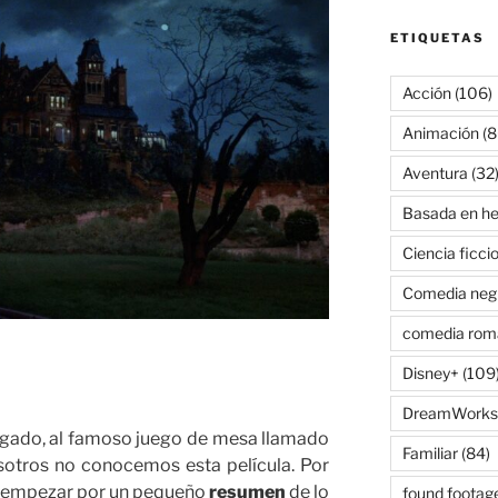
ETIQUETAS
Acción
(106)
Animación
(8
Aventura
(32
Basada en he
Ciencia ficci
Comedia neg
comedia rom
Disney+
(109
DreamWorks
gado, al famoso juego de mesa llamado
Familiar
(84)
sotros no conocemos esta película. Por
 empezar por un pequeño
resumen
de lo
found footag