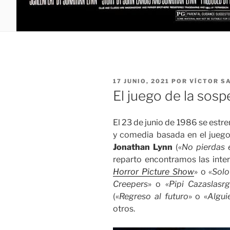
PUBLICADO
17 JUNIO, 2021
POR
VÍCTOR S
EL
El juego de la sosp
El 23 de junio de 1986 se estr
y comedia basada en el jueg
Jonathan Lynn
(«
No pierdas e
reparto encontramos las inte
Horror Picture Show
» o «
Solo
Creepers
» o «
Pipi Cazaslasrg
(«
Regreso al futuro
» o «
Algui
otros.