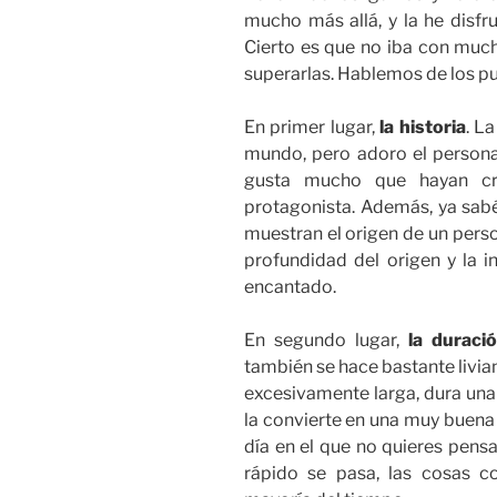
mucho más allá, y la he disf
Cierto es que no iba con mucha
superarlas. Hablemos de los pun
En primer lugar,
la historia
. L
mundo, pero adoro el persona
gusta mucho que hayan cr
protagonista. Además, ya sabé
muestran el origen de un perso
profundidad del origen y la i
encantado.
En segundo lugar,
la duraci
también se hace bastante livian
excesivamente larga, dura un
la convierte en una muy buena 
día en el que no quieres pens
rápido se pasa, las cosas c