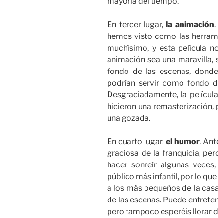
mayoría del tiempo.
En tercer lugar,
la animación
.
hemos visto como las herrami
muchísimo, y esta película n
animación sea una maravilla, 
fondo de las escenas, dond
podrían servir como fondo de
Desgraciadamente, la película
hicieron una remasterización, 
una gozada.
En cuarto lugar,
el humor
. Ant
graciosa de la franquicia, per
hacer sonreír algunas veces
público más infantil, por lo qu
a los más pequeños de la casa
de las escenas. Puede entreten
pero tampoco esperéis llorar de 