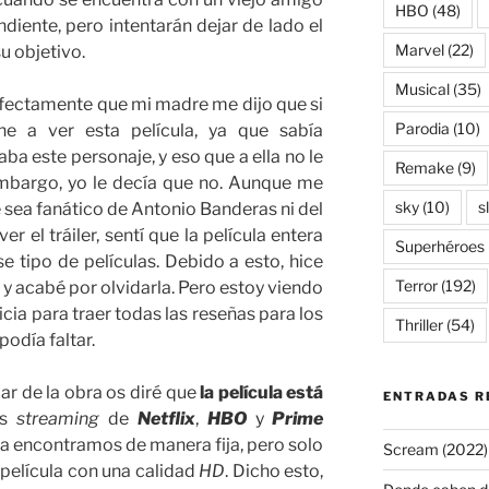
HBO
(48)
iente, pero intentarán dejar de lado el
Marvel
(22)
u objetivo.
Musical
(35)
fectamente que mi madre me dijo que si
Parodia
(10)
ne a ver esta película, ya que sabía
 este personaje, y eso que a ella no le
Remake
(9)
embargo, yo le decía que no. Aunque me
sky
(10)
s
e sea fanático de Antonio Banderas ni del
 ver el tráiler, sentí que la película entera
Superhéroes
 tipo de películas. Debido a esto, hice
Terror
(192)
, y acabé por olvidarla. Pero estoy viendo
icia para traer todas las reseñas para los
Thriller
(54)
 podía faltar.
ar de la obra os diré que
la película está
ENTRADAS R
as
streaming
de
Netflix
,
HBO
y
Prime
 la encontramos de manera fija, pero solo
Scream (2022)
película con una calidad
HD
. Dicho esto,