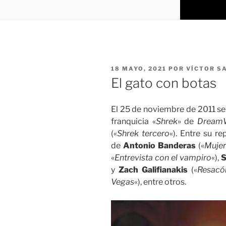
PUBLICADO
18 MAYO, 2021
POR
VÍCTOR S
EL
El gato con botas
El 25 de noviembre de 2011 se
franquicia «
Shrek
» de
Dream
(«
Shrek tercero
«). Entre su r
de
Antonio Banderas
(«
Mujer
«
Entrevista con el vampiro
«),
S
y
Zach Galifianakis
(«
Resacó
Vegas
«), entre otros.