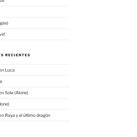
os
egas)
ir!
S RECIENTES
en
Luca
a
en
Sola (Alone)
lone)
en
Raya y el último dragón