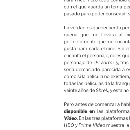
con el que guarda un tema pend
pasado para poder conseguir s
La verdad es que recuerdo per
quería que me llevara al ci
perfectamente que me encantaba
gusta para nada el cine. Sin 
encanta el personaje, no es qu
personaje de «
El Zorro
» y, tras
sería demasiado parecida a ese
como si la película no existiera
todas las películas de la franqu
veinte años de
Shrek
, y esta no
Pero antes de comenzar a habl
disponible en
las plataform
Video
. En las tres plataformas
HBO
y
Prime Video
muestra la 