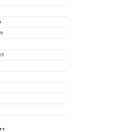
9
19
19
FY