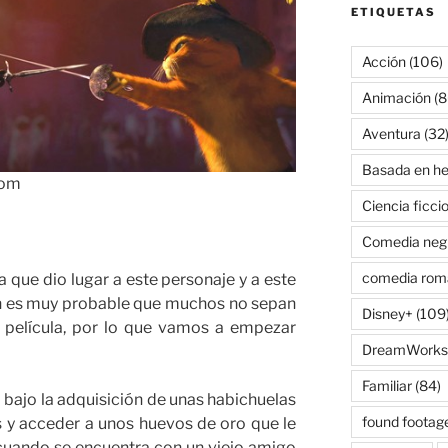
ETIQUETAS
Acción
(106)
Animación
(8
Aventura
(32
Basada en he
com
Ciencia ficci
Comedia neg
comedia rom
que dio lugar a este personaje y a este
n es muy probable que muchos no sepan
Disney+
(109
a película, por lo que vamos a empezar
DreamWorks
Familiar
(84)
 bajo la adquisición de unas habichuelas
found footag
 y acceder a unos huevos de oro que le
cuando se encuentra con un viejo amigo