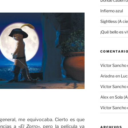
Donde caben d
Infierno azul
Sightless (A ci
¡Qué bello es viv
COMENTARIO
Víctor Sancho
Ariadna
en
Luc
Víctor Sancho
Alex
en
Sola (A
Víctor Sancho
general, me equivocaba. Cierto es que
ncias a «
El Zorro
«, pero la película va
ARCHIVOS