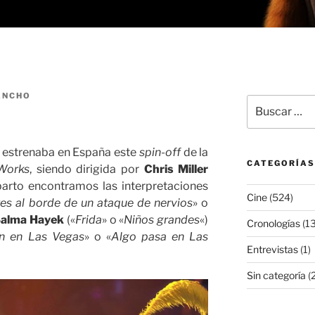
ANCHO
Buscar
por:
 estrenaba en España este
spin-off
de la
CATEGORÍAS
Works
, siendo dirigida por
Chris Miller
eparto encontramos las interpretaciones
Cine
(524)
es al borde de un ataque de nervios
» o
alma Hayek
(«
Frida
» o «
Niños grandes
«)
Cronologías
(13
n en Las Vegas
» o «
Algo pasa en Las
Entrevistas
(1)
Sin categoría
(2