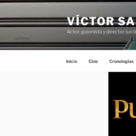
Saltar
al
VÍCTOR S
contenido
Actor, guionista y director (un 
Inicio
Cine
Cronologías