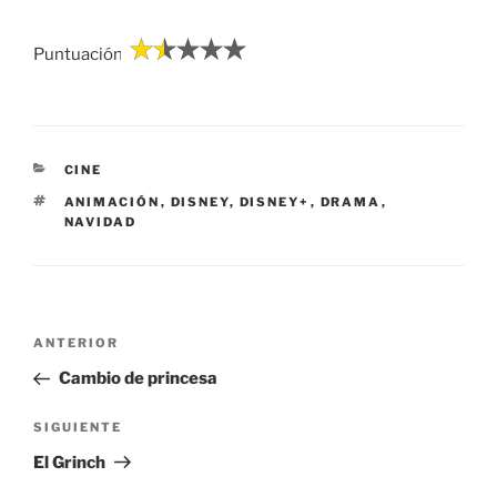
Puntuación:
CATEGORÍAS
CINE
ETIQUETAS
ANIMACIÓN
,
DISNEY
,
DISNEY+
,
DRAMA
,
NAVIDAD
Navegación
Entrada
ANTERIOR
de
anterior:
Cambio de princesa
entradas
Siguiente
SIGUIENTE
entrada
El Grinch