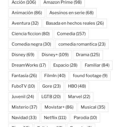
Acción
(106)
Amazon Prime
(98)
Animación
(86)
Asesinos en serie
(68)
Aventura
(32)
Basada en hechos reales
(26)
Ciencia ficcion
(80)
Comedia
(157)
Comedia negra
(30)
comedia romantica
(23)
Disney
(69)
Disney+
(109)
Drama
(125)
DreamWorks
(17)
Espacio
(28)
Familiar
(84)
Fantasía
(26)
FilmIn
(40)
found footage
(9)
FuboTV
(10)
Gore
(23)
HBO
(48)
Juvenil
(24)
LGTB
(20)
Marvel
(22)
Misterio
(37)
Movistar+
(86)
Musical
(35)
Navidad
(33)
Netflix
(111)
Parodia
(10)