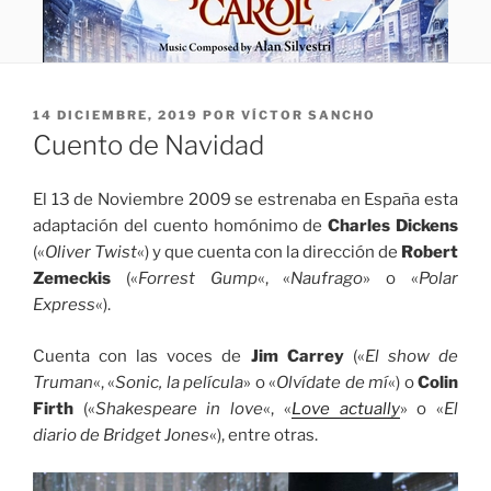
PUBLICADO
14 DICIEMBRE, 2019
POR
VÍCTOR SANCHO
EL
Cuento de Navidad
El 13 de Noviembre 2009 se estrenaba en España esta
adaptación del cuento homónimo de
Charles Dickens
(«
Oliver Twist
«) y que cuenta con la dirección de
Robert
Zemeckis
(«
Forrest Gump
«, «
Naufrago
» o «
Polar
Express
«).
Cuenta con las voces de
Jim Carrey
(«
El show de
Truman
«, «
Sonic, la película
» o «
Olvídate de mí
«) o
Colin
Firth
(«
Shakespeare in love
«, «
Love actually
» o «
El
diario de Bridget Jones
«), entre otras.