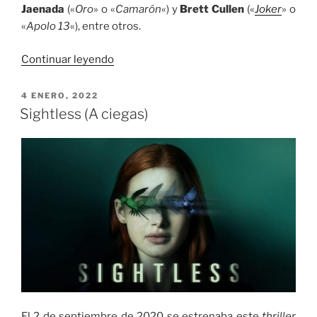
Jaenada
(«
Oro
» o «
Camarón
«) y
Brett Cullen
(«
Joker
» o
«
Apolo 13
«), entre otros.
«Infierno
Continuar leyendo
azul»
PUBLICADO
4 ENERO, 2022
EL
Sightless (A ciegas)
El 2 de septiembre de 2020 se estrenaba este
thriller