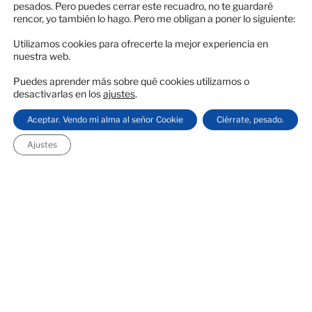
pesados. Pero puedes cerrar este recuadro, no te guardaré
rencor, yo también lo hago. Pero me obligan a poner lo siguiente:
Utilizamos cookies para ofrecerte la mejor experiencia en
El 27 de marzo de 1948 se estrenaba en España esta
nuestra web.
película dramática dirigida por
Frank Capra
(«
El
Puedes aprender más sobre qué cookies utilizamos o
secreto de vivir
» o «
Sucedió una noche
«). Entre su
desactivarlas en los
ajustes
.
reparto encontramos las interpretaciones de
James
Aceptar. Vendo mi alma al señor Cookie
Ciérrate, pesado.
Stewart
(«
La ventana indiscreta
» o «
Vértigo
«),
Donna
Reed
(«
De aquí a la eternidad
» o «
No eran
Ajustes
imprescindibles
«) y
Lionel Barrymore
(«
Cena a las
ocho
» o «
Grand Hotel
«), entre otros.
«¡Qué
Continuar leyendo
bello
es
PUBLICADO
28 DICIEMBRE, 2021
EL
vivir!»
Jack Frost