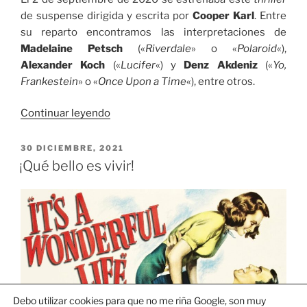
de suspense dirigida y escrita por
Cooper Karl
. Entre
su reparto encontramos las interpretaciones de
Madelaine Petsch
(«
Riverdale
» o «
Polaroid
«),
Alexander Koch
(«
Lucifer
«) y
Denz Akdeniz
(«
Yo,
Frankestein
» o «
Once Upon a Time
«), entre otros.
«Sightless
Continuar leyendo
(A
ciegas)»
PUBLICADO
30 DICIEMBRE, 2021
EL
¡Qué bello es vivir!
Debo utilizar cookies para que no me riña Google, son muy