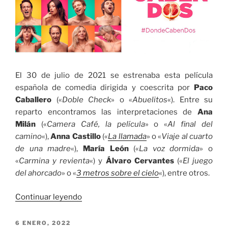
El 30 de julio de 2021 se estrenaba esta película
española de comedia dirigida y coescrita por
Paco
Caballero
(«
Doble Check
» o «
Abuelitos
«). Entre su
reparto encontramos las interpretaciones de
Ana
Milán
(«
Camera Café, la película
» o «
Al final del
camino
«),
Anna Castillo
(«
La llamada
» o «
Viaje al cuarto
de una madre
«),
María León
(«
La voz dormida
» o
«
Carmina y revienta
«) y
Álvaro Cervantes
(«
El juego
del ahorcado
» o «
3 metros sobre el cielo
«), entre otros.
«Donde
Continuar leyendo
caben
dos»
PUBLICADO
6 ENERO, 2022