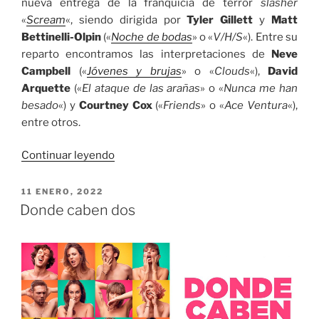
nueva entrega de la franquicia de terror
slasher
«
Scream
«, siendo dirigida por
Tyler Gillett
y
Matt
Bettinelli-Olpin
(«
Noche de bodas
» o «
V/H/S
«). Entre su
reparto encontramos las interpretaciones de
Neve
Campbell
(«
Jóvenes y brujas
» o «
Clouds
«),
David
Arquette
(«
El ataque de las arañas
» o «
Nunca me han
besado
«) y
Courtney Cox
(«
Friends
» o «
Ace Ventura
«),
entre otros.
«Scream
Continuar leyendo
(2022)»
PUBLICADO
11 ENERO, 2022
EL
Donde caben dos